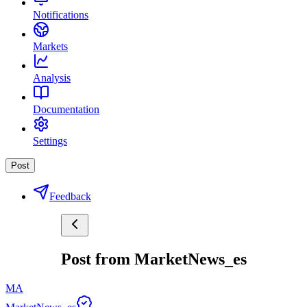
Notifications
Markets
Analysis
Documentation
Settings
Post
Feedback
Post from MarketNews_es
MA