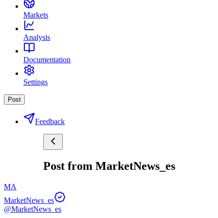
Markets
Analysis
Documentation
Settings
Post
Feedback
Post from MarketNews_es
MA
MarketNews_es
@MarketNews_es