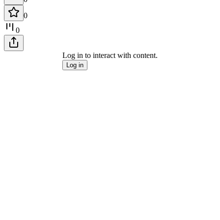
0
0
Log in to interact with content.
Log in