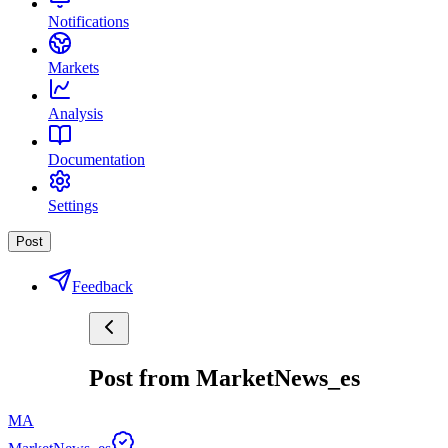
Notifications
Markets
Analysis
Documentation
Settings
Post
Feedback
Post from MarketNews_es
MA