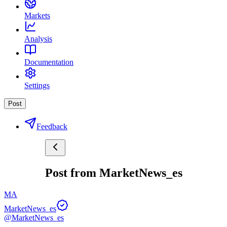
Markets
Analysis
Documentation
Settings
Post
Feedback
Post from MarketNews_es
MA
MarketNews_es
@MarketNews_es