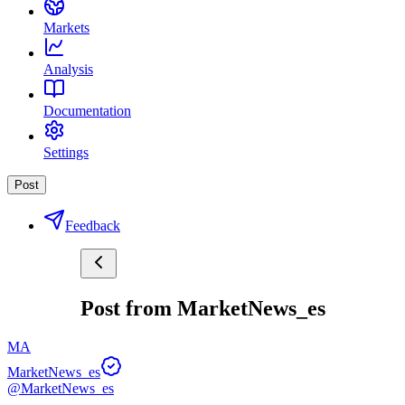
Markets
Analysis
Documentation
Settings
Post
Feedback
Post from MarketNews_es
MA
MarketNews_es
@MarketNews_es