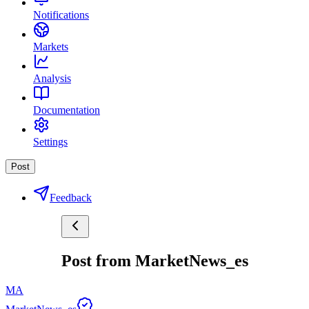
Notifications
Markets
Analysis
Documentation
Settings
Post
Feedback
Post from MarketNews_es
MA