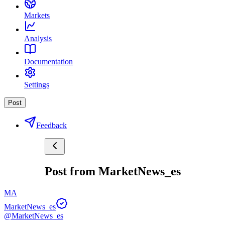
Markets
Analysis
Documentation
Settings
Post
Feedback
Post from MarketNews_es
MA
MarketNews_es
@MarketNews_es